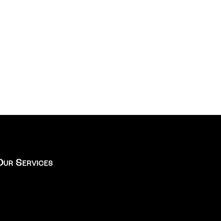
Our Services